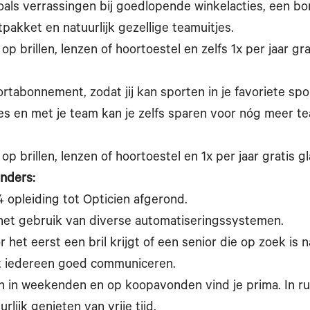
oals verrassingen bij goedlopende winkelacties, een bo
tpakket en natuurlijk gezellige teamuitjes.
p brillen, lenzen of hoortoestel en zelfs 1x per jaar gra
rtabonnement, zodat jij kan sporten in je favoriete spo
jes en met je team kan je zelfs sparen voor nóg meer t
p brillen, lenzen of hoortoestel en 1x per jaar gratis gla
Anders:
 opleiding tot Opticien afgerond.
het gebruik van diverse automatiseringssystemen.
r het eerst een bril krijgt of een senior die op zoek is 
t iedereen goed communiceren.
 in weekenden en op koopavonden vind je prima. In rui
lijk genieten van vrije tijd.