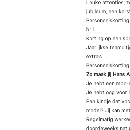
Leuke attenties, z
jubileum, een kers
Personeelskorting o
bril.
Korting op een spo
Jaarlijkse teamuit
extra’s.
Personeelskorting o
Zo maak jij Hans 
Je hebt een mbo-4
Je hebt oog voor 
Een kindje dat voo
model? Jij kan me
Regelmatig werken
doordeweeks natuur