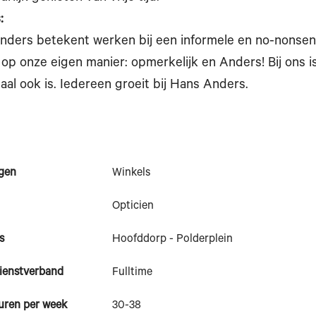
:
nders betekent werken bij een informele en no-nonsense
p onze eigen manier: opmerkelijk en Anders! Bij ons i
haal ook is. Iedereen groeit bij Hans Anders.
gen
Winkels
Opticien
s
Hoofddorp - Polderplein
ienstverband
Fulltime
uren per week
30-38