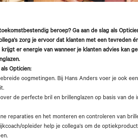
toekomstbestendig beroep? Ga aan de slag als Opticie
llega’s zorg je ervoor dat klanten met een tevreden én
e krijgt er energie van wanneer je klanten advies kan g
nglazen.
 als Opticien:
gebreide oogmetingen. Bij Hans Anders voer je ook ee
t.
over de perfecte bril en brillenglazen op basis van de 
ine reparaties en het monteren en controleren van brill
tijkcoach/opleider help je collega’s om de optiekprodu
pen.