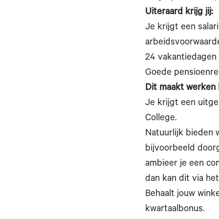
Uiteraard krijg jij:
Je krijgt een salar
arbeidsvoorwaard
24 vakantiedagen
Goede pensioenre
Dit maakt werken 
Je krijgt een uitg
College.
Natuurlijk bieden 
bijvoorbeeld doorg
ambieer je een com
dan kan dit via he
Behaalt jouw wink
kwartaalbonus.