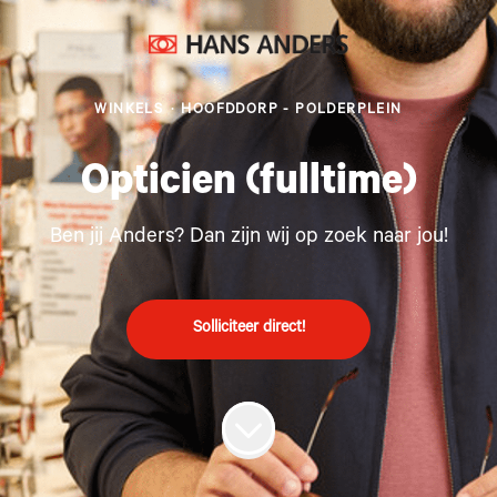
WINKELS
·
HOOFDDORP - POLDERPLEIN
Opticien (fulltime)
Ben jij Anders? Dan zijn wij op zoek naar jou!
Solliciteer direct!