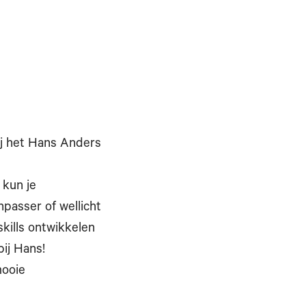
bij het Hans Anders
 kun je
npasser of wellicht
skills ontwikkelen
bij Hans!
mooie