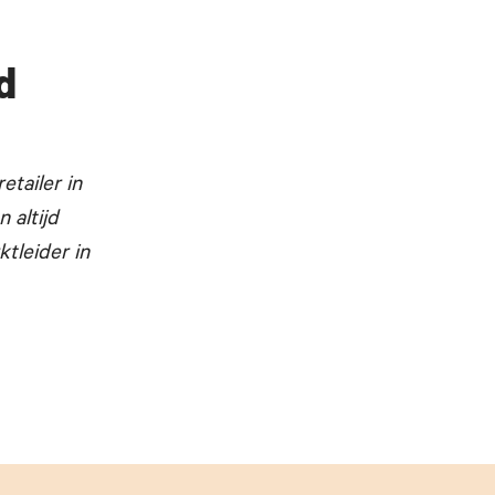
d
retailer in
 altijd
tleider in