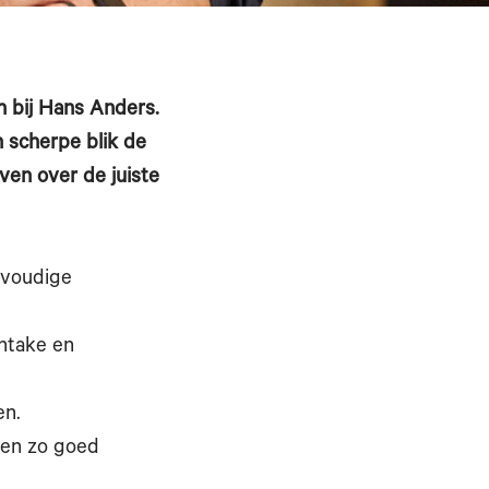
n bij Hans Anders.
 scherpe blik de
even over de juiste
nvoudige
intake en
en.
cten zo goed