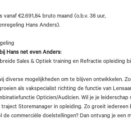
is vanaf €2.691,84 bruto maand (o.b.v. 38 uur,
enregeling Hans Anders).
geling
bij Hans net even Anders:
ebreide Sales & Optiek training en Refractie opleiding 
wij diverse mogelijkheden om te blijven ontwikkelen. Zo
roeien als vakspecialist richting de functie van Lensaa
binatiefunctie Opticien/Audicien. Wil je je leiderschap 
t traject Storemanager in opleiding. Zo groeit iedereen 
el de commerciële doelstellingen? Dan ontvang je een 