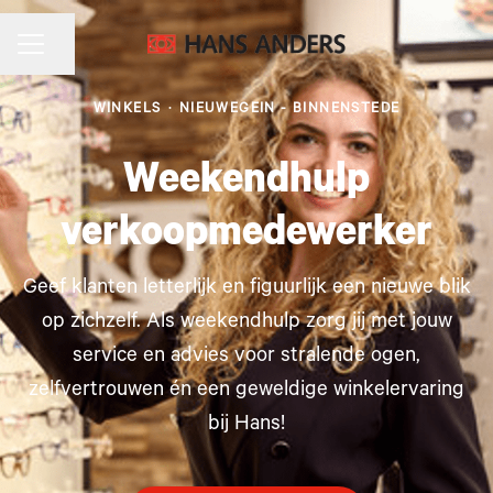
CARRIÈREMENU
Pagina delen
WINKELS
·
NIEUWEGEIN - BINNENSTEDE
Weekendhulp
verkoopmedewerker
Geef klanten letterlijk en figuurlijk een nieuwe blik
op zichzelf. Als weekendhulp zorg jij met jouw
service en advies voor stralende ogen,
zelfvertrouwen én een geweldige winkelervaring
bij Hans!