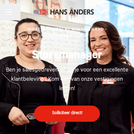
CARRIÈREMENU
Pagina delen
WINKELS
·
UTRECHT KANAALEILAND -
HAMMARSKJOLDHOF
Storemanager
Ben je salesgedreven en ga je voor een excellente
klantbeleving? Kom een van onze vestigingen
leiden!
Solliciteer direct!