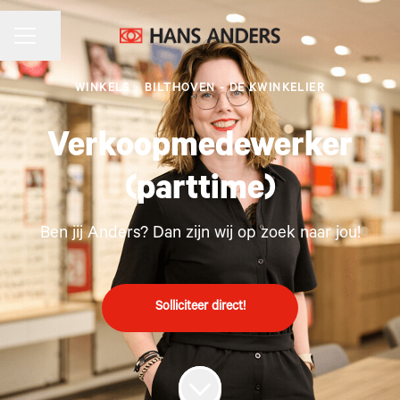
CARRIÈREMENU
Pagina delen
WINKELS
·
BILTHOVEN - DE KWINKELIER
Verkoopmedewerker
(parttime)
Ben jij Anders? Dan zijn wij op zoek naar jou!
Solliciteer direct!