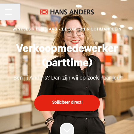
CARRIÈREMENU
Pagina delen
WINKELS
·
DEN HAAG - DE SAVORNIN LOHMANPLEIN
Verkoopmedewerker
(parttime)
Ben jij Anders? Dan zijn wij op zoek naar jou!
Solliciteer direct!