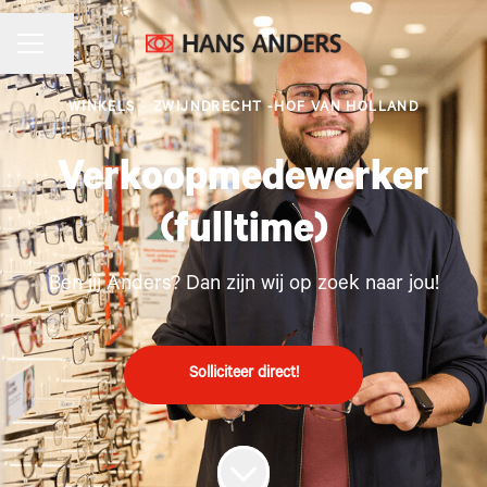
CARRIÈREMENU
Pagina delen
WINKELS
·
ZWIJNDRECHT -HOF VAN HOLLAND
Verkoopmedewerker
(fulltime)
Ben jij Anders? Dan zijn wij op zoek naar jou!
Solliciteer direct!