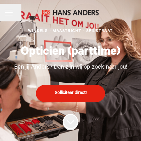
CARRIÈREMENU
Pagina delen
WINKELS
·
MAASTRICHT - SPILSTRAAT
Opticien (parttime)
Ben jij Anders? Dan zijn wij op zoek naar jou!
Solliciteer direct!