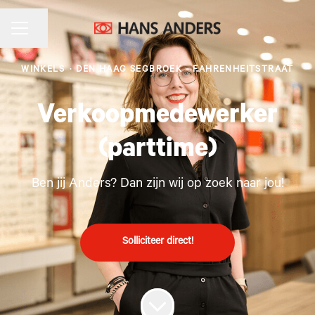
CARRIÈREMENU
Pagina delen
WINKELS
·
DEN HAAG SEGBROEK - FAHRENHEITSTRAAT
Verkoopmedewerker
(parttime)
Ben jij Anders? Dan zijn wij op zoek naar jou!
Solliciteer direct!