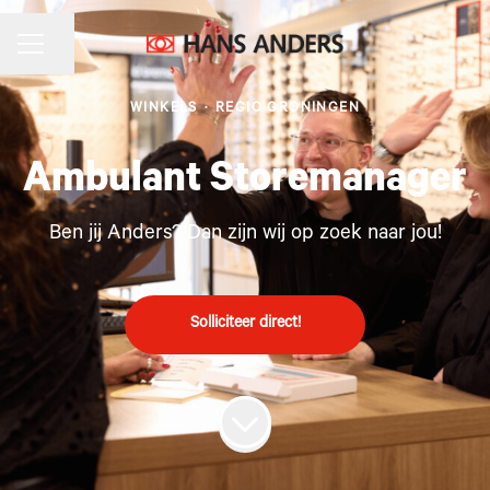
CARRIÈREMENU
Pagina delen
WINKELS
·
REGIO GRONINGEN
Ambulant Storemanager
Ben jij Anders? Dan zijn wij op zoek naar jou!
Solliciteer direct!